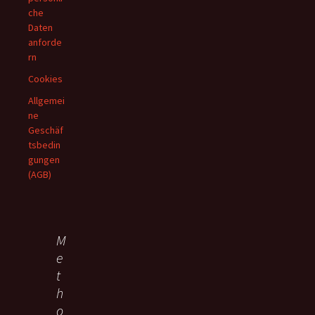
che
Daten
anforde
rn
Cookies
Allgemei
ne
Geschäf
tsbedin
gungen
(AGB)
M
e
t
h
o