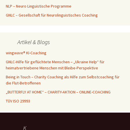
NLP – Neuro Linguistische Programme
GNLC – Gesellschaft für Neurolinguistisches Coaching
Artikel & Blogs
wingwave® KI-Coaching
GNLC-Hilfe für geflüchtete Menschen – „Ukraine Help“ für
heimatvertriebene Menschen mit Bleibe-Perspektive
Being in Touch – Charity Coaching als Hilfe zum Selbstcoaching für
die Flut-Betroffenen
„BUTTERFLY AT HOME“ – CHARITY-AKTION – ONLINE-COACHING
TÜV ISO 29993
K