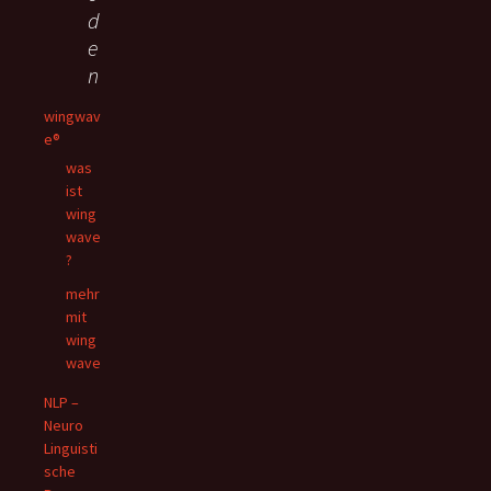
d
e
n
wingwav
e®
was
ist
wing
wave
?
mehr
mit
wing
wave
NLP –
Neuro
Linguisti
sche