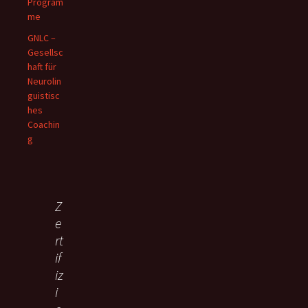
Program
me
GNLC –
Gesellsc
haft für
Neurolin
guistisc
hes
Coachin
g
Z
e
rt
if
iz
i