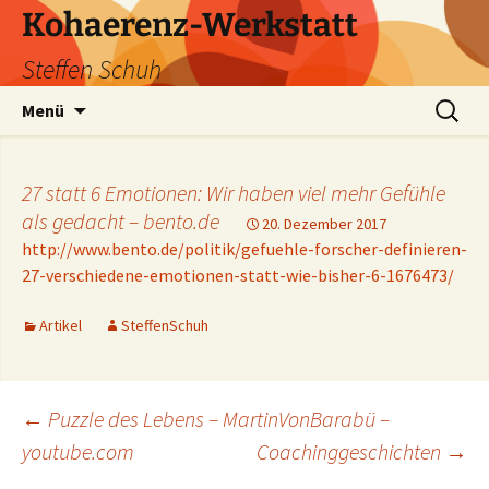
Zum
Kohaerenz-Werkstatt
Inhalt
Steffen Schuh
springen
Suchen
Menü
nach:
27 statt 6 Emotionen: Wir haben viel mehr Gefühle
als gedacht – bento.de
20. Dezember 2017
http://www.bento.de/politik/gefuehle-forscher-definieren-
27-verschiedene-emotionen-statt-wie-bisher-6-1676473/
Artikel
SteffenSchuh
Beitragsnavigation
←
Puzzle des Lebens – MartinVonBarabü –
youtube.com
Coachinggeschichten
→