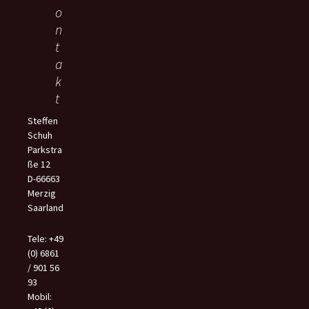
o
n
t
a
k
t
Steffen
Schuh
Parkstra
ße 12
D-66663
Merzig
Saarland
Tele: +49
(0) 6861
/ 901 56
93
Mobil: