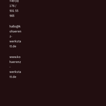
+49 (0)
176 /
931 55
905
hallo@k
ohaeren
z-
werksta
tt.de
www.ko
haerenz
-
werksta
tt.de