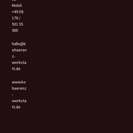
Mobil:
+49 (0)
176 /
931 55
905
hallo@k
ohaeren
z-
werksta
tt.de
www.ko
haerenz
-
werksta
tt.de