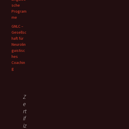
sche
Program
me
GNLC –
Gesellsc
haft für
Neurolin
guistisc
hes
Coachin
g
Z
e
rt
if
iz