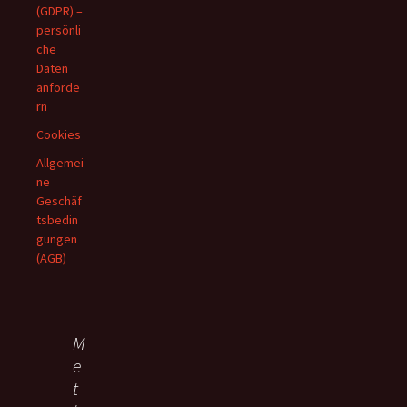
(GDPR) –
persönli
che
Daten
anforde
rn
Cookies
Allgemei
ne
Geschäf
tsbedin
gungen
(AGB)
M
e
t