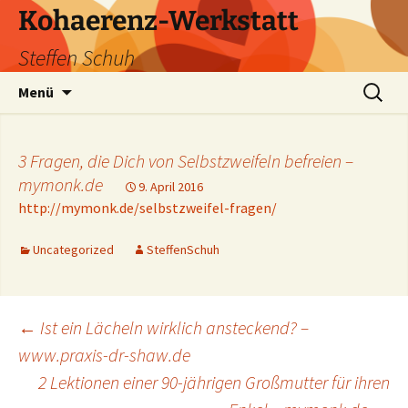
Zum
Kohaerenz-Werkstatt
Inhalt
Steffen Schuh
springen
Suchen
Menü
nach:
3 Fragen, die Dich von Selbstzweifeln befreien –
mymonk.de
9. April 2016
http://mymonk.de/selbstzweifel-fragen/
Uncategorized
SteffenSchuh
Beitragsnavigation
←
Ist ein Lächeln wirklich ansteckend? –
www.praxis-dr-shaw.de
2 Lektionen einer 90-jährigen Großmutter für ihren