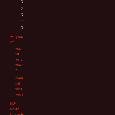
h
o
d
e
n
wingwav
e®
was
ist
wing
wave
?
mehr
mit
wing
wave
NLP –
Neuro
Linguisti