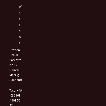
K
o
n
t
a
k
t
Steffen
Schuh
Parkstra
ße 12
D-66663
Merzig
Saarland
Tele: +49
(0) 6861
/ 901 56
93