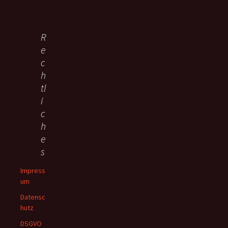
R
e
c
h
tl
i
c
h
e
s
Impress
um
Datensc
hutz
DSGVO