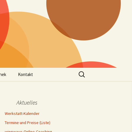
Suchen
thek
Kontakt
nach:
statt-Kalender
Kontakt
Aktuelles
Werkstatt-Kalender
tungen
inhalte
Termine und Preise (Liste)
g
meine
seminar
häftsbedingungen
wingwave-Online-Coaching