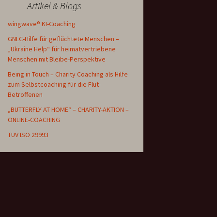
Artikel & Blogs
wingwave® KI-Coaching
GNLC-Hilfe für geflüchtete Menschen –
„Ukraine Help“ für heimatvertriebene
Menschen mit Bleibe-Perspektive
Being in Touch – Charity Coaching als Hilfe
zum Selbstcoaching für die Flut-
Betroffenen
„BUTTERFLY AT HOME“ – CHARITY-AKTION –
ONLINE-COACHING
TÜV ISO 29993