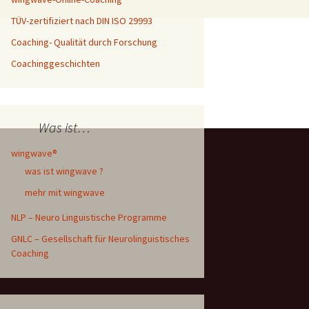
oaching
)
TÜV-zertifiziert nach DIN ISO 29993
letter An- und
Coaching- Qualität durch Forschung
seminar
ldung
tterfly
Coachinggeschichten
hinggeschichten
sbildung
el & Blogs
Was ist…
wingwave®
was ist wingwave ?
mehr mit wingwave
NLP – Neuro Linguistische Programme
GNLC – Gesellschaft für Neurolinguistisches
Coaching