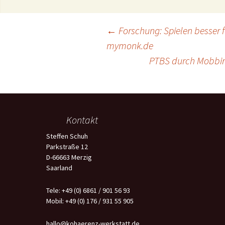
Coaching- Qualität 
Forschung
NLP 
Beitragsnavigation
←
Forschung: Spielen besser f
mymonk.de
Busin
PTBS durch Mobbing
Kurs
Werk
Spec
Kontakt
Steffen Schuh
Parkstraße 12
D-66663 Merzig
Saarland
Tele: +49 (0) 6861 / 901 56 93
Mobil: +49 (0) 176 / 931 55 905
hallo@kohaerenz-werkstatt.de