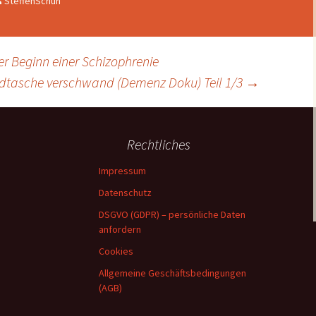
SteffenSchuh
Myostatiktest
MASTER TOOLS
er Beginn einer Schizophrenie
ndtasche verschwand (Demenz Doku) Teil 1/3
→
Rechtliches
Impressum
Datenschutz
DSGVO (GDPR) – persönliche Daten
anfordern
Cookies
Allgemeine Geschäftsbedingungen
(AGB)