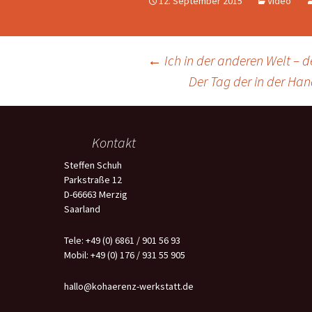
12. September 2015
Video
Beitragsnavigation
←
Ich in der anderen Welt – d
Der Tag der in der Ha
Kontakt
Steffen Schuh
Parkstraße 12
D-66663 Merzig
Saarland
Tele: +49 (0) 6861 / 901 56 93
Mobil: +49 (0) 176 / 931 55 905
hallo@kohaerenz-werkstatt.de