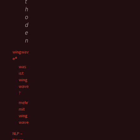
t
h
o
d
e
n
wingwav
e®
was
ist
wing
wave
?
mehr
mit
wing
wave
NLP –