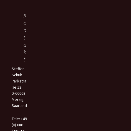
K
o
n
t
a
k
t
Steffen
Schuh
Parkstra
ße 12
D-66663
Merzig
Saarland
Tele: +49
(0) 6861