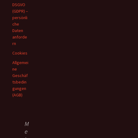
DSGVO
(GDPR) –
persönli
che
Daten
anforde
rn
Cookies
Allgemei
ne
Geschäf
tsbedin
gungen
(AGB)
M
e