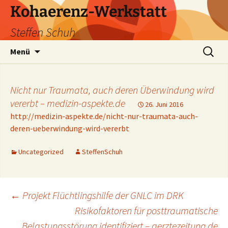
Zum
Kohaerenz-Werkstatt
Inhalt
Steffen Schuh
springen
Suchen
Menü
nach:
Nicht nur Traumata, auch deren Überwindung wird
vererbt – medizin-aspekte.de
26. Juni 2016
http://medizin-aspekte.de/nicht-nur-traumata-auch-
deren-ueberwindung-wird-vererbt
Uncategorized
SteffenSchuh
Beitragsnavigation
←
Projekt Flüchtlingshilfe der GNLC im DRK
Risikofaktoren für posttraumatische
Belastungsstörung identifiziert – aerztezeitung.de