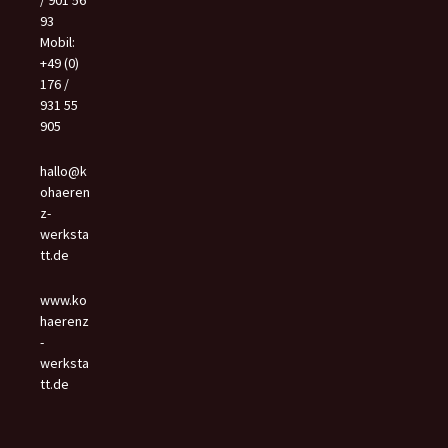
/ 901 56
93
Mobil:
+49 (0)
176 /
931 55
905
hallo@k
ohaeren
z-
werksta
tt.de
www.ko
haerenz
-
werksta
tt.de