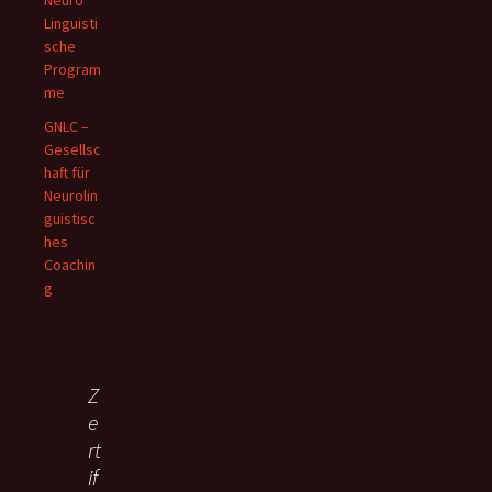
Neuro
Linguisti
sche
Program
me
GNLC –
Gesellsc
haft für
Neurolin
guistisc
hes
Coachin
g
Z
e
rt
if