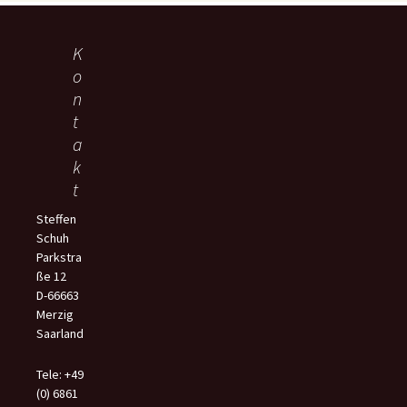
K
o
n
t
a
k
t
Steffen
Schuh
Parkstra
ße 12
D-66663
Merzig
Saarland
Tele: +49
(0) 6861