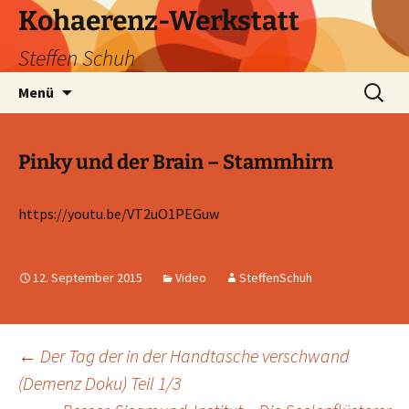
Zum
Kohaerenz-Werkstatt
Inhalt
Steffen Schuh
springen
Suchen
Menü
nach:
Pinky und der Brain – Stammhirn
https://youtu.be/VT2uO1PEGuw
12. September 2015
Video
SteffenSchuh
Beitragsnavigation
←
Der Tag der in der Handtasche verschwand
(Demenz Doku) Teil 1/3