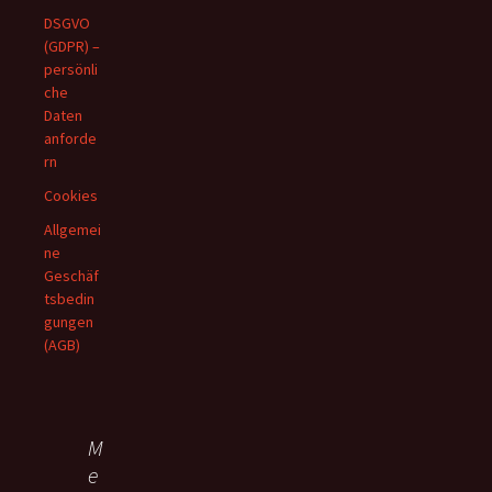
DSGVO
(GDPR) –
persönli
che
Daten
anforde
rn
Cookies
Allgemei
ne
Geschäf
tsbedin
gungen
(AGB)
M
e