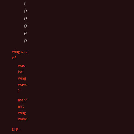
t
h
o
d
e
n
wingwav
e®
was
ist
wing
wave
?
mehr
mit
wing
wave
NLP –