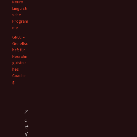
Neuro
Linguisti
sche
Program
me
GNLC –
Gesellsc
haft für
Neurolin
guistisc
hes
Coachin
g
Z
e
rt
if