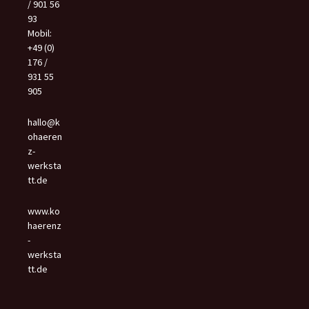
/ 901 56
93
Mobil:
+49 (0)
176 /
931 55
905
hallo@k
ohaeren
z-
werksta
tt.de
www.ko
haerenz
-
werksta
tt.de