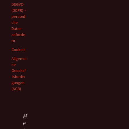
DSGVO
(GDPR) –
persönli
che
Daten
anforde
rn
Cookies
Allgemei
ne
Geschäf
tsbedin
gungen
(AGB)
M
e