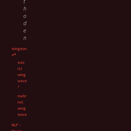
t
h
o
d
e
n
wingwav
e®
was
ist
wing
wave
?
mehr
mit
wing
wave
NLP –