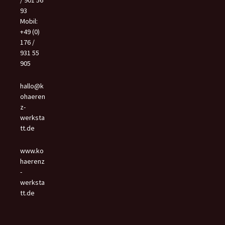
/ 901 56
93
Mobil:
+49 (0)
176 /
931 55
905
hallo@k
ohaeren
z-
werksta
tt.de
www.ko
haerenz
-
werksta
tt.de