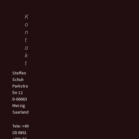
K
o
n
t
a
k
t
Steffen
Schuh
Parkstra
ße 12
D-66663
Merzig
Saarland
Tele: +49
(0) 6861