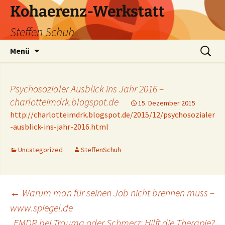
Zum
Kohaerenz-Werkstatt
Inhalt
Steffen Schuh
springen
Suchen
Menü
nach:
Psychosozialer Ausblick ins Jahr 2016 –
charlotteimdrk.blogspot.de
15. Dezember 2015
http://charlotteimdrk.blogspot.de/2015/12/psychosozialer
-ausblick-ins-jahr-2016.html
Uncategorized
SteffenSchuh
Beitragsnavigation
←
Warum man für seinen Job nicht brennen muss –
www.spiegel.de
EMDR bei Trauma oder Schmerz: Hilft die Therapie?