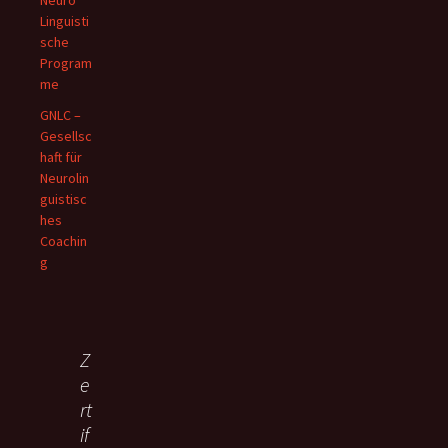
Neuro
Linguisti
sche
Program
me
GNLC –
Gesellsc
haft für
Neurolin
guistisc
hes
Coachin
g
Z
e
rt
if