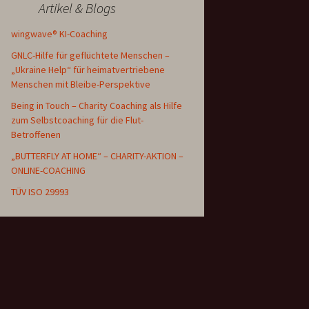
Artikel & Blogs
wingwave® KI-Coaching
GNLC-Hilfe für geflüchtete Menschen –
„Ukraine Help“ für heimatvertriebene
Menschen mit Bleibe-Perspektive
Being in Touch – Charity Coaching als Hilfe
zum Selbstcoaching für die Flut-
Betroffenen
„BUTTERFLY AT HOME“ – CHARITY-AKTION –
ONLINE-COACHING
TÜV ISO 29993