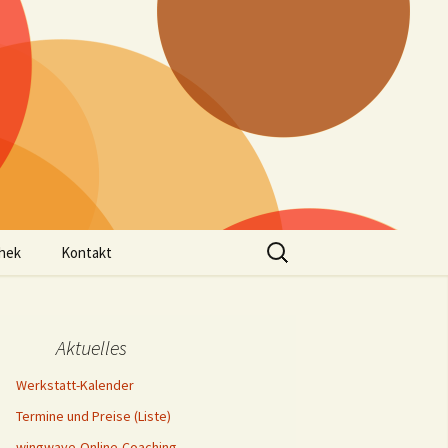
Suchen
thek
Kontakt
nach:
statt-Kalender
Kontakt
Aktuelles
Werkstatt-Kalender
tungen
inhalte
Termine und Preise (Liste)
g
meine
seminar
häftsbedingungen
wingwave-Online-Coaching