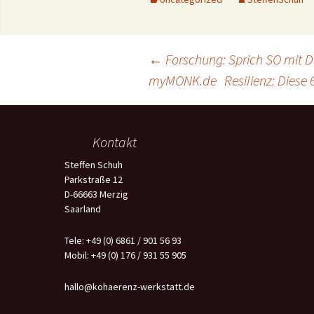
Coaching- Qualität 
Forschung
NLP 
Beitragsnavigation
←
Forschung: Sprich SO mit D
Busin
myMONK.de
Resilienz: Dies
Kurs
Werk
Kontakt
Spec
Steffen Schuh
Parkstraße 12
D-66663 Merzig
Saarland
Tele: +49 (0) 6861 / 901 56 93
Mobil: +49 (0) 176 / 931 55 905
hallo@kohaerenz-werkstatt.de